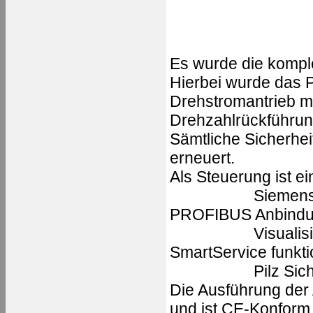
Es wurde die komple
Hierbei wurde das 
Drehstromantrieb m
Drehzahlrückführun
Sämtliche Sicherhe
erneuert.
Als Steuerung ist ei
Siemens S7-3
PROFIBUS Anbind
Visualisierung
SmartService funktio
Pilz Sicherhei
Die Ausführung der
und ist CE-Konform